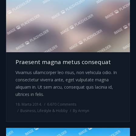
Praesent magna metus consequat
Vivamus ullamcorper leo risus, non vehicula odio. In
consectetur viverra ante, eget vulputate magna
aliquam in. Ut sem arcu, consequat quis lacinia id,
ultrices in felis.
18. Marta 2014.
6.670 Comments
Business
,
Lifestyle & Hobby
By
Armyn