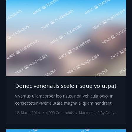
Donec venenatis scele risque volutpat
Vivamus ullamcorper leo risus, non vehicula odio. In
consectetur viverra utate magna aliquam hendrerit.
18. Marta 2014.
4.999 Comments
Marketing
By
Armyn