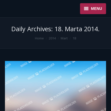
MENU
NASLOVNA
Daily Archives:
18. Marta 2014.
USLUGE
You are here:
Home
2014
Mart
18
O NAMA
REFERENCE
NOVOSTI
KONTAKT