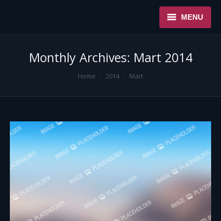
MENU
NASLOVNA
Monthly Archives:
Mart 2014
USLUGE
You are here:
Home
2014
Mart
O NAMA
REFERENCE
NOVOSTI
KONTAKT