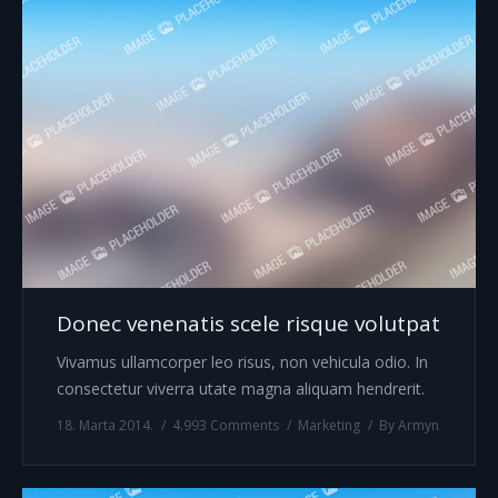
Donec venenatis scele risque volutpat
Vivamus ullamcorper leo risus, non vehicula odio. In
consectetur viverra utate magna aliquam hendrerit.
18. Marta 2014.
4.993 Comments
Marketing
By
Armyn