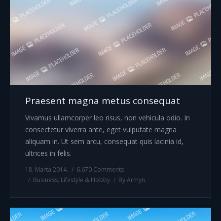
Praesent magna metus consequat
Vivamus ullamcorper leo risus, non vehicula odio. In
consectetur viverra ante, eget vulputate magna
aliquam in. Ut sem arcu, consequat quis lacinia id,
ultrices in felis.
18. Marta 2014.
6.670 Comments
Business
,
Lifestyle & Hobby
By
Armyn