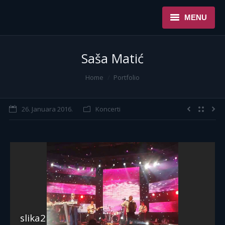
MENU
NASLOVNA
Saša Matić
USLUGE
You are here:
Home
Portfolio
O NAMA
26. Januara 2016.
Koncerti
REFERENCE
NOVOSTI
KONTAKT
slika2