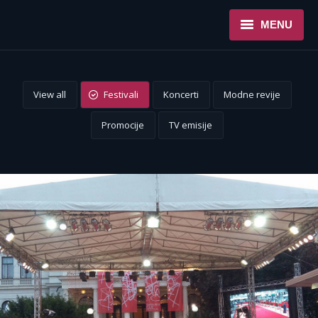
MENU
NASLOVNA
View all
Festivali
Koncerti
Modne revije
USLUGE
Promocije
TV emisije
O NAMA
REFERENCE
NOVOSTI
KONTAKT